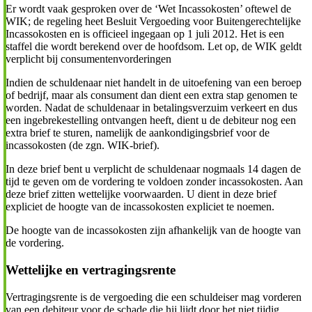
Er wordt vaak gesproken over de ‘Wet Incassokosten’ oftewel de
WIK; de regeling heet Besluit Vergoeding voor Buitengerechtelijke
Incassokosten en is officieel ingegaan op 1 juli 2012. Het is een
staffel die wordt berekend over de hoofdsom. Let op, de WIK geldt
verplicht bij consumentenvorderingen
Indien de schuldenaar niet handelt in de uitoefening van een beroep
of bedrijf, maar als consument dan dient een extra stap genomen te
worden. Nadat de schuldenaar in betalingsverzuim verkeert en dus
een ingebrekestelling ontvangen heeft, dient u de debiteur nog een
extra brief te sturen, namelijk de aankondigingsbrief voor de
incassokosten (de zgn. WIK-brief).
In deze brief bent u verplicht de schuldenaar nogmaals 14 dagen de
tijd te geven om de vordering te voldoen zonder incassokosten. Aan
deze brief zitten wettelijke voorwaarden. U dient in deze brief
expliciet de hoogte van de incassokosten expliciet te noemen.
De hoogte van de incassokosten zijn afhankelijk van de hoogte van
de vordering.
Wettelijke en vertragingsrente
Vertragingsrente is de vergoeding die een schuldeiser mag vorderen
van een debiteur voor de schade die hij lijdt door het niet tijdig