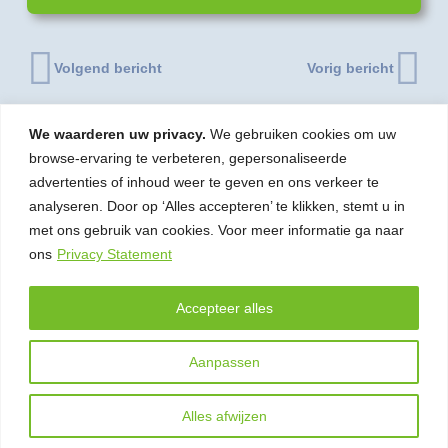
Volgend bericht
Vorig bericht
We waarderen uw privacy.
We gebruiken cookies om uw
browse-ervaring te verbeteren, gepersonaliseerde
advertenties of inhoud weer te geven en ons verkeer te
© 2026 | Stam gerechtsdeurwaarders – incasso
analyseren. Door op ‘Alles accepteren’ te klikken, stemt u in
en juridische dienstverlening
met ons gebruik van cookies. Voor meer informatie ga naar
ons
Privacy Statement
Wielingenstraat 12B, 1441 ZR Purmerend
Accepteer alles
0299 43 93 49
info@stamdeurwaarders.nl
Aanpassen
Alles afwijzen