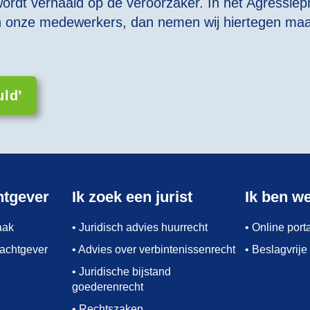
ordt verhaald op de veroorzaker. In het Agressiepro
van onze medewerkers, dan nemen wij hiertegen ma
uld’
htgever
Ik zoek een jurist
Ik ben w
aak
• Juridisch advies huurrecht
• Online por
rachtgever
• Advies over verbintenissenrecht
• Beslagvrije
• Juridische bijstand
goederenrecht
• Rechtszaken