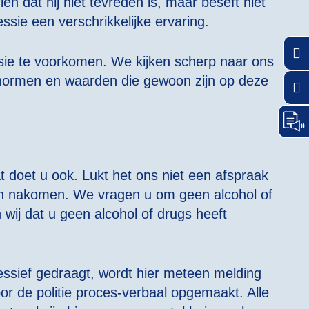
 dat hij niet tevreden is, maar beseft niet
sie een verschrikkelijke ervaring.
Keuz
ssie te voorkomen. We kijken scherp naar ons
normen en waarden die gewoon zijn op deze
Kies 
 doet u ook. Lukt het ons niet een afspraak
nen nakomen. We vragen u om geen alcohol of
wij dat u geen alcohol of drugs heeft
essief gedraagt, wordt hier meteen melding
or de politie proces-verbaal opgemaakt. Alle