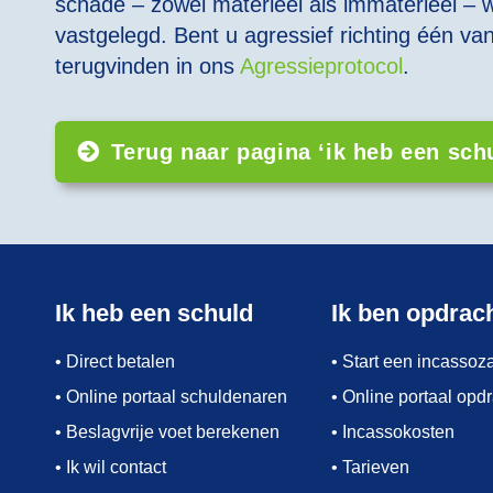
schade – zowel materieel als immaterieel – w
vastgelegd. Bent u agressief richting één 
terugvinden in ons
Agressieprotocol
.
Terug naar pagina ‘ik heb een sch
Ik heb een schuld
Ik ben opdrac
• Direct betalen
• Start een incassoz
• Online portaal schuldenaren
• Online portaal opd
• Beslagvrije voet berekenen
• Incassokosten
• Ik wil contact
• Tarieven