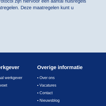
tocol zijn hiervoor een aantal huisregels
atregelen. Deze maatregelen kunt u
erkgever
Overige informatie
taal werkgever
• Over ons
 voet
• Vacatures
• Contact
• Nieuwsblog