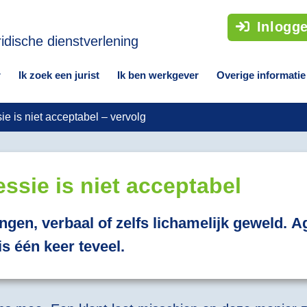
Inlogg
r
Ik zoek een jurist
Ik ben werkgever
Overige informatie
ie is niet acceptabel – vervolg
essie is niet acceptabel
ingen, verbaal of zelfs lichamelijk geweld. 
is één keer teveel.