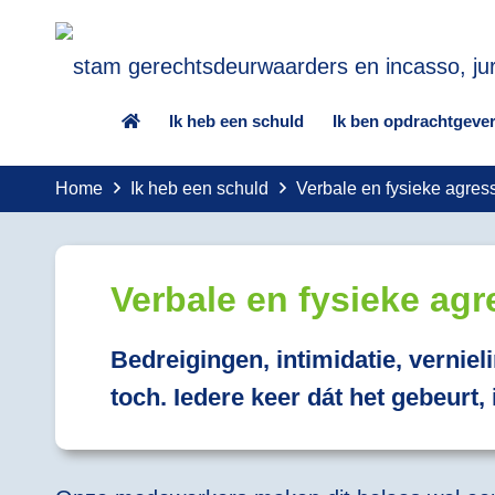
Ik heb een schuld
Ik ben opdrachtgeve
Home
Ik heb een schuld
Verbale en fysieke agress
Verbale en fysieke agr
Bedreigingen, intimidatie, verniel
toch. Iedere keer dát het gebeurt, 