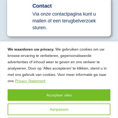
Contact
Via onze contactpagina kunt u
mailen of een terugbelverzoek
sturen.
We waarderen uw privacy.
We gebruiken cookies om uw
browse-ervaring te verbeteren, gepersonaliseerde
advertenties of inhoud weer te geven en ons verkeer te
© 2026 | Stam gerechtsdeurwaarders – incasso
analyseren. Door op ‘Alles accepteren’ te klikken, stemt u in
en juridische dienstverlening
met ons gebruik van cookies. Voor meer informatie ga naar
ons
Privacy Statement
Wielingenstraat 12B, 1441 ZR Purmerend
Accepteer alles
0299 43 93 49
info@stamdeurwaarders.nl
Aanpassen