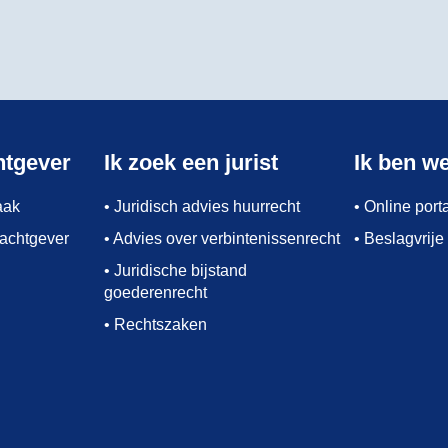
htgever
Ik zoek een jurist
Ik ben w
aak
• Juridisch advies huurrecht
• Online por
rachtgever
• Advies over verbintenissenrecht
• Beslagvrije
• Juridische bijstand
goederenrecht
• Rechtszaken