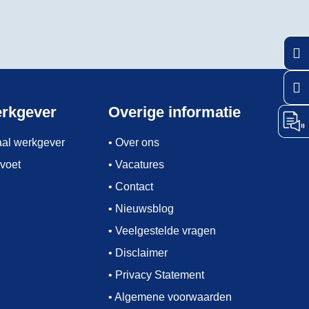
Keuz
Kies 
erkgever
Overige informatie
taal werkgever
• Over ons
 voet
• Vacatures
• Contact
• Nieuwsblog
• Veelgestelde vragen
• Disclaimer
• Privacy Statement
• Algemene voorwaarden