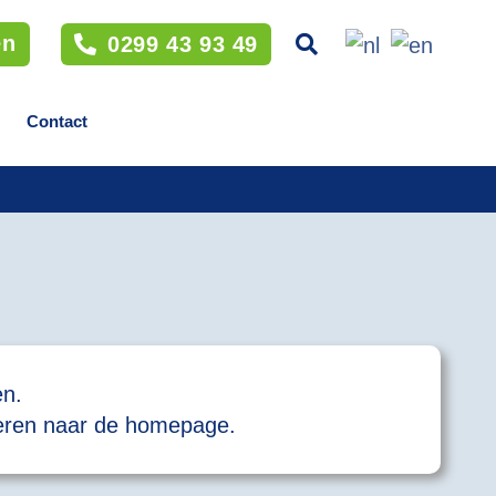
en
0299 43 93 49
Contact
en.
eren naar de homepage.