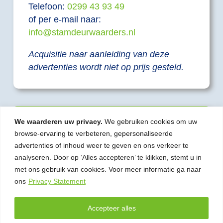
Telefoon:
0299 43 93 49
of per e-mail naar:
info@stamdeurwaarders.nl
Acquisitie naar aanleiding van deze
advertenties wordt niet op prijs gesteld.
Terug naar overzicht vacatures
We waarderen uw privacy.
We gebruiken cookies om uw
browse-ervaring te verbeteren, gepersonaliseerde
advertenties of inhoud weer te geven en ons verkeer te
© 2026 | Stam gerechtsdeurwaarders – incasso
analyseren. Door op ‘Alles accepteren’ te klikken, stemt u in
en juridische dienstverlening
met ons gebruik van cookies. Voor meer informatie ga naar
ons
Privacy Statement
Wielingenstraat 12B, 1441 ZR Purmerend
Accepteer alles
0299 43 93 49