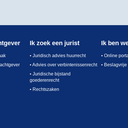
htgever
Ik zoek een jurist
Ik ben w
aak
• Juridisch advies huurrecht
• Online por
rachtgever
• Advies over verbintenissenrecht
• Beslagvrije
• Juridische bijstand
goederenrecht
• Rechtszaken