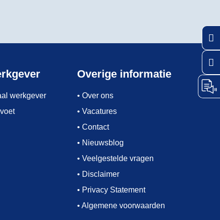
Keuz
Kies 
erkgever
Overige informatie
taal werkgever
• Over ons
 voet
• Vacatures
• Contact
• Nieuwsblog
• Veelgestelde vragen
• Disclaimer
• Privacy Statement
• Algemene voorwaarden