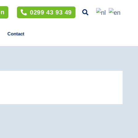
en
0299 43 93 49
Contact