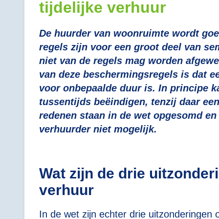
tijdelijke verhuur
De huurder van woonruimte wordt goe
regels zijn voor een groot deel van se
niet van de regels mag worden afgewe
van deze beschermingsregels is dat 
voor onbepaalde duur is. In principe k
tussentijds beëindigen, tenzij daar ee
redenen staan in de wet opgesomd en 
23 april 2025
verhuurder niet mogelijk.
Een niet alledaagse zaak
 en
e
Wat zijn de drie uitzonderi
verhuur
In de wet zijn echter drie uitzonderinge