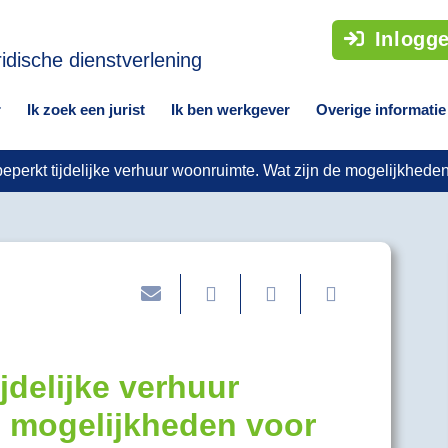
Inlogg
r
Ik zoek een jurist
Ik ben werkgever
Overige informatie
eperkt tijdelijke verhuur woonruimte. Wat zijn de mogelijkheden 
jdelijke verhuur
e mogelijkheden voor