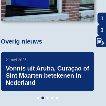
Keuz
Kies 
Overig nieuws
21 mei 2026
22 
Vonnis uit Aruba, Curaçao of
D
Sint Maarten betekenen in
he
Nederland