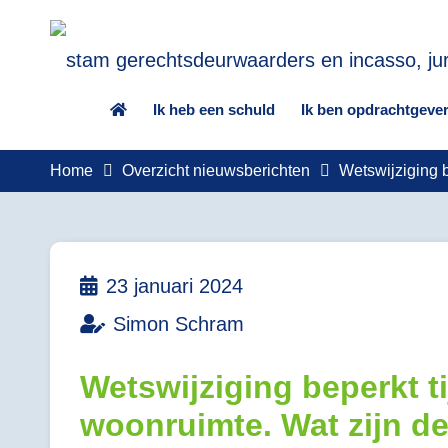
Ik heb een schuld
Ik ben opdrachtgeve
Home
Overzicht nieuwsberichten
Wetswijziging b
23 januari 2024
Simon Schram
Wetswijziging beperkt ti
woonruimte. Wat zijn d